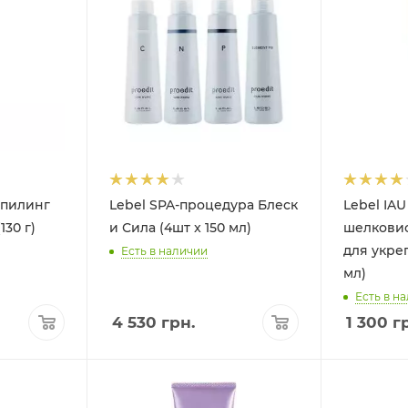
 пилинг
Lebel SPA-процедура Блеск
Lebel IA
130 г)
и Сила (4шт x 150 мл)
шелковис
для укре
Есть в наличии
мл)
Есть в н
4 530
грн.
1 300
гр