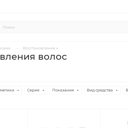
—
осами
Восстановление
овления волос
сметики
Серия
Показания
Вид средства
В