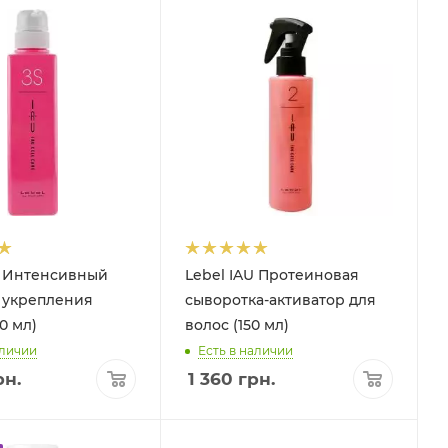
U Интенсивный
Lebel IAU Протеиновая
 укрепления
сыворотка-активатор для
0 мл)
волос (150 мл)
аличии
Есть в наличии
н.
1 360
грн.