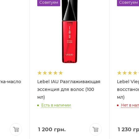
Советуем
Советуем
тка-масло
Lebel IAU Разглаживающая
Lebel Vi
эссенция для волос (100
восстано
мл)
мл)
Есть в наличии
Нет в на
1 200
грн.
1 230
гр