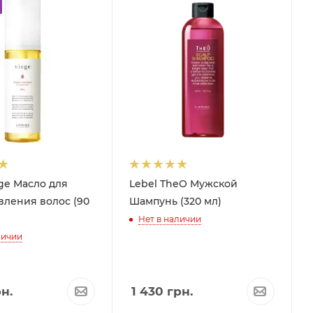
ege Масло для
Lebel TheO Мужской
вления волос (90
Шампунь (320 мл)
Нет в наличии
личии
н.
1 430
грн.