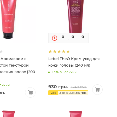
0
0
0
0
U Аромакрем с
Lebel TheO Крем-уход для
той текстурой
кожи головы (240 мл)
пления волос (200
Есть в наличии
аличии
930
грн.
1 240
грн.
н.
-
25
%
Экономия
310
грн.