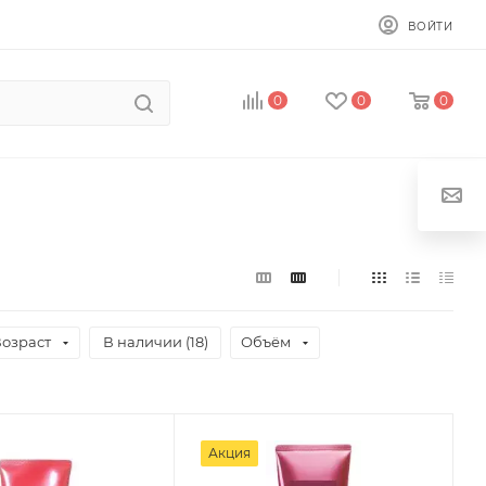
ВОЙТИ
0
0
0
озраст
В наличии (
18
)
Объём
Акция