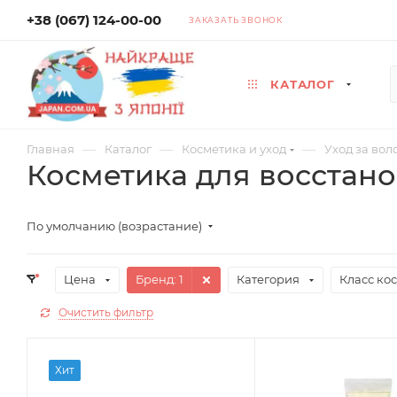
+38 (067) 124-00-00
ЗАКАЗАТЬ ЗВОНОК
КАТАЛОГ
—
—
—
Главная
Каталог
Косметика и уход
Уход за вол
Косметика для восстан
По умолчанию (возрастание)
Цена
Бренд
: 1
Категория
Класс ко
Очистить фильтр
Хит