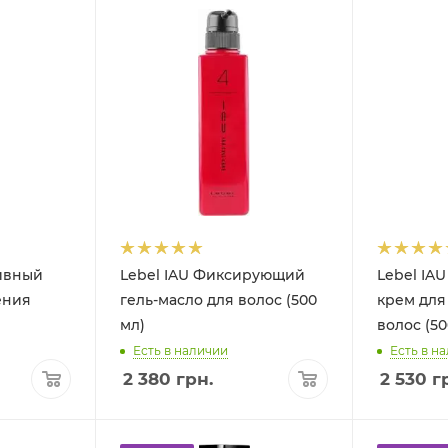
ивный
Lebel IAU Фиксирующий
Lebel IA
ения
гель-масло для волос (500
крем для
мл)
волос (50
Есть в наличии
Есть в н
2 380
грн.
2 530
гр