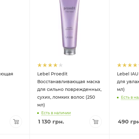
яющая
Lebel Proedit
Lebel IA
Восстанавливающая маска
для увла
для сильно поврежденных,
мл)
сухих, ломких волос (250
Есть в н
мл)
Есть в наличии
1 130
грн.
490
грн