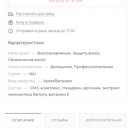
КУПИТЬ В 1 КЛИК
Рассчитать доставку
Хочу в подарок
Отправим в день заказа до 17.00
Характеристики
Категория
—
Восстановление, Защита волос,
Увлажнение волос
Класс косметики
—
Домашняя, Профессиональная
Серия
—
IAU
Вид средства
—
Крем/Бальзам
Состав
—
СМС-комплекс, глицерин, аргинин, экстракт
лимнантеса белого, витамин Е
ОПИСАНИЕ
ОТЗЫВЫ
ДОПОЛНИТЕЛЬНО