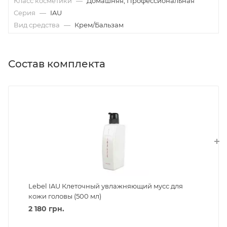
Класс косметики
—
Домашняя, Профессиональная
Серия
—
IAU
Вид средства
—
Крем/Бальзам
Состав комплекта
Lebel IAU Клеточный увлажняющий мусс для
кожи головы (500 мл)
2 180
грн.