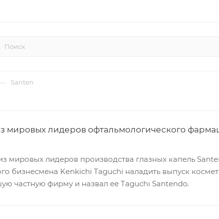
—
Santen
 из мировых лидеров офтальмологического фарма
з мировых лидеров производства глазных капель Santen 
о бизнесмена Kenkichi Taguchi наладить выпуск космети
ую частную фирму и назвал ее Taguchi Santendo.