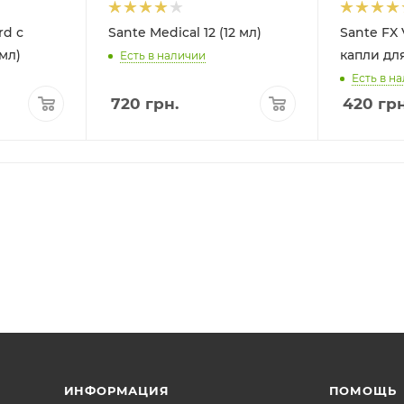
rd с
Sante Medical 12 (12 мл)
Sante FX
мл)
капли для
Есть в наличии
Есть в н
720
грн.
420
грн
ИНФОРМАЦИЯ
ПОМОЩЬ