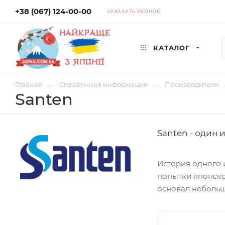
+38 (067) 124-00-00
ЗАКАЗАТЬ ЗВОНОК
КАТАЛОГ
—
—
Главная
Справочная информация
Производители
Santen
Santen - один
История одного и
попытки японског
основал небольш