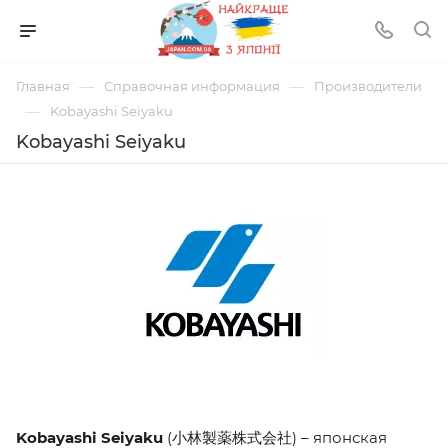
—
—
Главная
Справочная информация
Производители
—
Kobayashi Seiyaku
Kobayashi Seiyaku
Kobayashi Seiyaku
(小林製薬株式会社) – японская