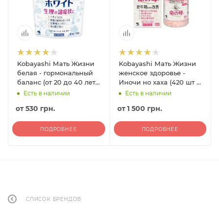
Kobayashi Мать Жизни
Kobayashi Мать Жизни
белая - гормональный
женское здоровье -
баланс (от 20 до 40 лет)
Иночи но хаха (420 шт -
(84 шт - 7 дней)
35 дней)
Есть в наличии
Есть в наличии
от
530 грн.
от
1 500 грн.
ПОДРОБНЕЕ
ПОДРОБНЕЕ
СПИСОК БРЕНДОВ