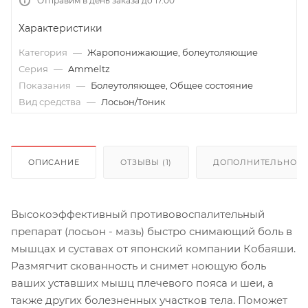
Отправим в день заказа до 17.00
Характеристики
Категория
—
Жаропонижающие, болеутоляющие
Серия
—
Ammeltz
Показания
—
Болеутоляющее, Общее состояние
Вид средства
—
Лосьон/Тоник
ОПИСАНИЕ
ОТЗЫВЫ (1)
ДОПОЛНИТЕЛЬНО
Высокоэффективный противовоспалительный
препарат (лосьон - мазь) быстро снимающий боль в
мышцах и суставах от японский компании Кобаяши.
Размягчит скованность и снимет ноющую боль
ваших уставших мышц плечевого пояса и шеи, а
также других болезненных участков тела. Поможет