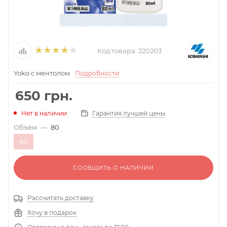
Код товара:
220203
Yoko с ментолом
Подробности
650
грн.
Гарантия лучшей цены
Нет в наличии
Объём
—
80
80
СООБЩИТЬ О НАЛИЧИИ
Рассчитать доставку
Хочу в подарок