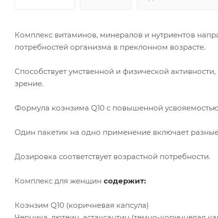
Комплекс витаминов, минералов и нутриентов напр
потребностей организма в преклонном возрасте.
Способствует умственной и физической активности,
зрение.
Формула коэнзима Q10 с повышенной усвояемостью 
Один пакетик на одно применение включает разные
Дозировка соответствует возрастной потребности.
Комплекс для женщин
содержит:
Коэнзим Q10 (коричневая капсула)
Черника, лютеин, астаксантин (
темно-коричневая
ка