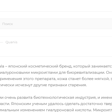
—
Quanis
yala – японский косметический бренд, который занимает
гиалуроновыми микроиглами для биоревитализации. Они
рименения этого препарата, кожа станет более мягкой, 
тически исчезнут другие признаки старения.
 очень развита биотехнологическая индустрия, и имен
бласти. Японским ученым удалось сделать достаточно тв
имальным изменением гиалуроновой кислоты. Микроиглы 