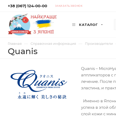
+38 (067) 124-00-00
ЗАКАЗАТЬ ЗВОНОК
КАТАЛОГ
—
—
Главная
Справочная информация
Производители
Quanis
Quanis – MicroH
аппликаторов с 
лечение. После п
эластина, и прак
Именно в Японии
успеха в этой о
слой кожи с мин