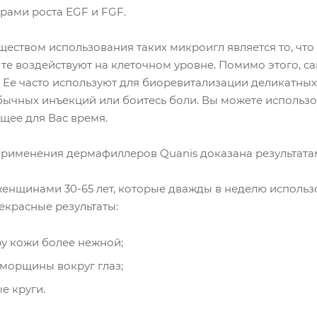
орами роста EGF и FGF.
еством использования таких микроигл является то, чт
и те воздействуют на клеточном уровне. Помимо этого, с
 Ее часто используют для биоревитализации деликатных 
бычных инъекций или боитесь боли. Вы можете использ
щее для Вас время.
рименения дермафиллеров Quanis доказана результата
енщинами 30-65 лет, которые дважды в неделю использо
екрасные результаты:
ру кожи более нежной;
 морщины вокруг глаз;
е круги.