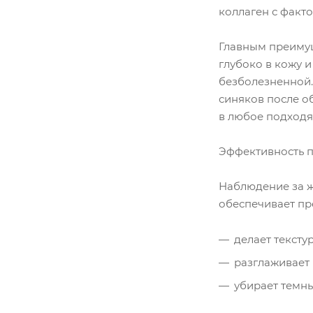
коллаген с факт
Главным преимущ
глубоко в кожу 
безболезненной.
синяков после о
в любое подходя
Эффективность п
Наблюдение за ж
обеспечивает пр
делает тексту
разглаживает
убирает темны