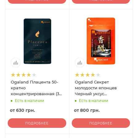
Ogaland Плацента 50-
Оgaland Секрет
кратно
молодости японцев
концентрированная (30
Черный уксус
дней - 30 гранул)
Чжэньцзян (90 дней -
Есть в наличии
Есть в наличии
180 гранул)
от
630 грн.
от
800 грн.
ПОДРОБНЕЕ
ПОДРОБНЕЕ