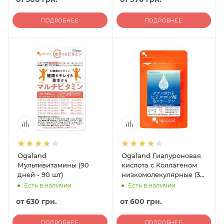
ПОДРОБНЕЕ
ПОДРОБНЕЕ
Ogaland
Ogaland Гиалуроновая
Мультивитамины (90
кислота с Коллагеном
дней - 90 шт)
низкомолекулярные (30
дней - 60 гранул)
Есть в наличии
Есть в наличии
от
630 грн.
от
600 грн.
ПОДРОБНЕЕ
ПОДРОБНЕЕ