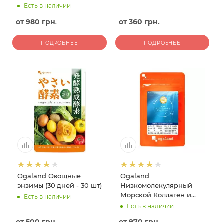
Есть в наличии
от
980 грн.
от
360 грн.
ПОДРОБНЕЕ
ПОДРОБНЕЕ
Ogaland Овощные
Ogaland
энзимы (30 дней - 30 шт)
Низкомолекулярный
Морской Коллаген и
Есть в наличии
Хондроитин (90 дней -
Есть в наличии
180 шт)
от
500 грн.
от
970 грн.