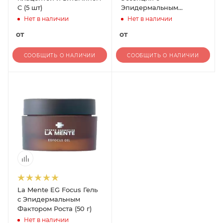
C (5 шт)
Эпидермальным
Фактором Роста (30 мл)
Нет в наличии
Нет в наличии
от
от
СООБЩИТЬ О НАЛИЧИИ
СООБЩИТЬ О НАЛИЧИИ
La Mente EG Focus Гель
с Эпидермальным
Фактором Роста (50 г)
Нет в наличии