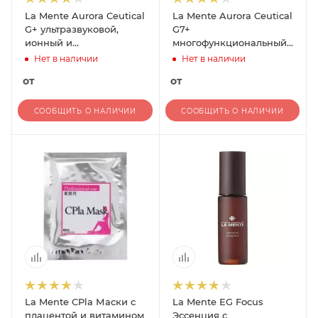
La Mente Aurora Ceutical
La Mente Aurora Ceutical
G+ ультразвуковой,
G7+
ионный и
многофункциональный
инфракрасный прибор
косметический аппарат
Нет в наличии
Нет в наличии
(1 шт)
(1 шт)
от
от
СООБЩИТЬ О НАЛИЧИИ
СООБЩИТЬ О НАЛИЧИИ
La Mente CPla Маски с
La Mente EG Focus
плацентой и витамином
Эссенция с