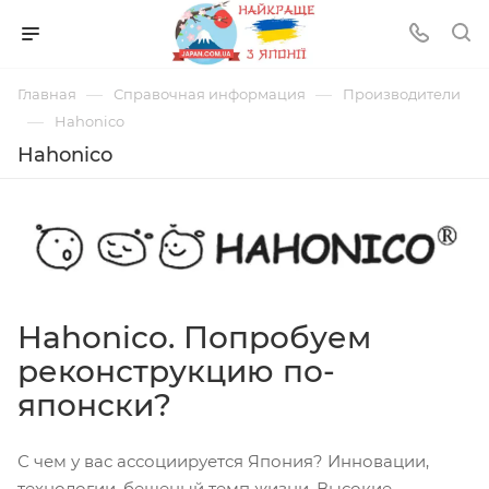
—
—
Главная
Справочная информация
Производители
—
Hahonico
Hahonico
Hahonico. Попробуем
реконструкцию по-
японски?
С чем у вас ассоциируется Япония? Инновации,
технологии, бешеный темп жизни. Высокие