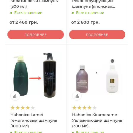
Кератиновый шампунь
Реконструирующий
(300 мл)
шампунь (японская
фасовка) (400 мл)
Есть в наличии
Есть в наличии
от
2 460 грн.
от
2 600 грн.
ПОДРОБНЕЕ
ПОДРОБНЕЕ
Hahonico Lamei
Hahonico Kiramerame
Гематиновый шампунь
Увлажняющий шампунь
(1000 мл)
(300 мл)
Есть в наличии
Есть в наличии