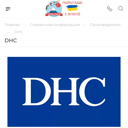
—
—
Главная
Справочная информация
Производители
—
DHC
DHC