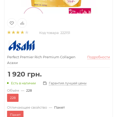
Код товара:
222151
Perfect Premier Rich Premium Collagen
Подробности
Асахи
1 920
грн.
Гарантия лучшей цены
Есть в наличии
Объём
—
228
228
Отличающее свойство
—
Пакет
Пакет