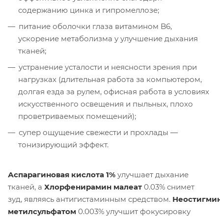
содержанию цинка и гипромеллозе;
питание оболочки глаза витамином B6,
ускорение метаболизма у улучшение дыхания
тканей;
устранение усталости и неясности зрения при
нагрузках (длительная работа за компьютером,
долгая езда за рулем, офисная работа в условиях
искусственного освещения и пыльных, плохо
проветриваемых помещений);
супер ощущение свежести и прохлады ―
тонизирующий эффект.
Аспарагиновая кислота
1%
улучшает дыхание
тканей, а
Хлорфенирамин малеат
0.03% снимет
зуд, являясь антигистаминным средством.
Н
еостигми
метилсульфатом
0.003%
улучшит фокусировку