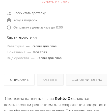
КУПИТЬ В 1 КЛИК
Рассчитать доставку
Хочу в подарок
Отправим в день заказа до 17.00
Характеристики
Категория
—
Капли для глаз
Показания
—
Для глаз
Вид средства
—
Капли для глаз
ОПИСАНИЕ
ОТЗЫВЫ
ДОПОЛНИТЕЛЬНО
Японские капли для глаз
Rohto Z
являются
комплексным решением для сохранения здорового
и комфортного состояния глаз. Эти капли станут