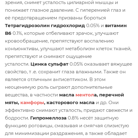
зрения, снимет усталость цилиарной мышцы и
понижает глазное давление. С гиперемией глаз и
её предотвращением призваны бороться
Тетрагидрозолин гидрохлорид
0.05% и
витамин
B6
0.1%, которые отбеливают зрачок, улучшают
кровообращение, препятствуют воспалению
конъюнктивы, улучшают метаболизм клеток тканей,
препятствуют и снимают ощущение
усталости.
Цинка сульфат
0.05% оказывает вяжущее
свойство, т .е. сохранит глаза влажными. Также он
является отличным антисептиком. В этом
неоценимую роль сыграют дополнительные
вещества, в частности
масла
ментол
а, перечной
мяты,
камфоры
, касторового масла
и др. Они
эффективно снимают усталость, придают свежести и
бодрости.
Гипромеллоза
0.8% несёт защитную
функцию роговицы, смазывая и смягчая слизистую
для минимизации раздражения, а также обладает