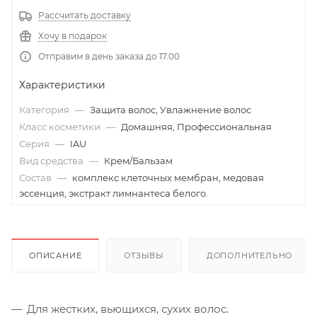
Рассчитать доставку
Хочу в подарок
Отправим в день заказа до 17.00
Характеристики
Категория
—
Защита волос, Увлажнение волос
Класс косметики
—
Домашняя, Профессиональная
Серия
—
IAU
Вид средства
—
Крем/Бальзам
Состав
—
комплекс клеточных мембран, медовая
эссенция, экстракт лимнантеса белого.
ОПИСАНИЕ
ОТЗЫВЫ
ДОПОЛНИТЕЛЬНО
Для жестких, вьющихся, сухих волос.