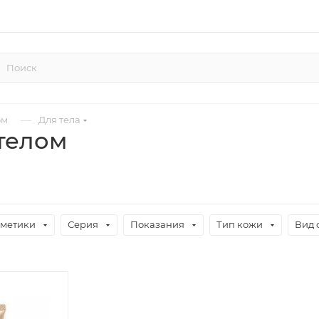
—
ом
Для тела
 телом
сметики
Серия
Показания
Тип кожи
Вид 