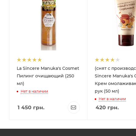
La Sincere Manuka's Cosmet
(снят с производс
Пилинг очищающий (250
Sincere Manuka's
мл)
Крем омолажива
рук (50 мл)
Нет в наличии
Нет в наличии
1 450
грн.
420
грн.