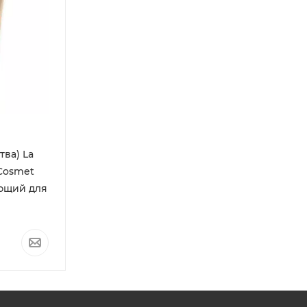
тва) La
 Cosmet
ющий для