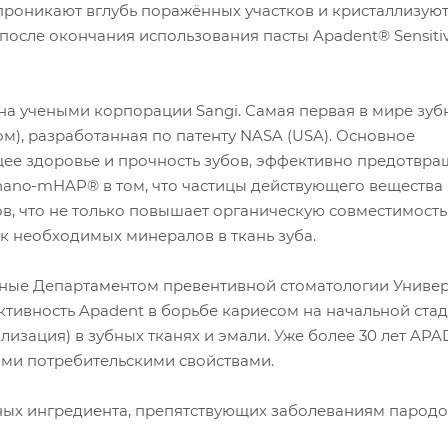
роникают вглубь поражённых участков и кристаллизуютс
после окончания использования пасты Apadent® Sensiti
а учеными корпорации Sangi. Самая первая в мире зуб
), разработанная по патенту NASA (USA). Основное
е здоровье и прочность зубов, эффективно предотвра
 nano-mHAP® в том, что частицы действующего вещества
, что не только повышает органическую совместимость
ок необходимых минералов в ткань зуба.
ные Департаментом превентивной стоматологии Универ
ективность Apadent в борьбе кариесом на начальной ста
изация) в зубных тканях и эмали. Уже более 30 лет AP
кими потребительскими свойствами.
ных ингредиента, препятствующих заболеваниям пародо