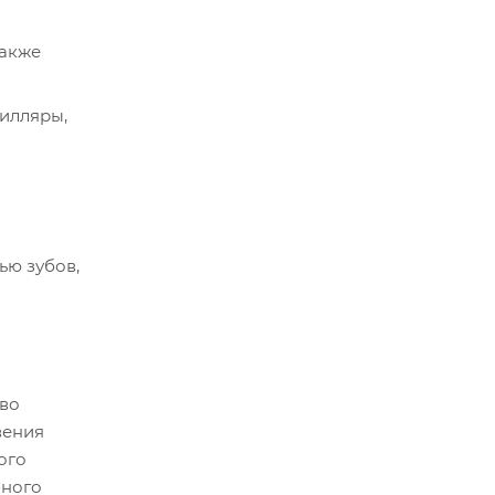
также
пилляры,
ью зубов,
тво
вения
ого
бного