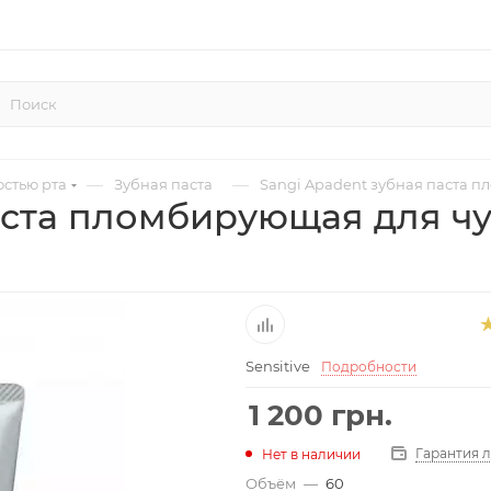
—
—
остью рта
Зубная паста
Sangi Apadent зубная паста п
аста пломбирующая для чу
Sensitive
Подробности
1 200
грн.
Гарантия 
Нет в наличии
Объём
—
60