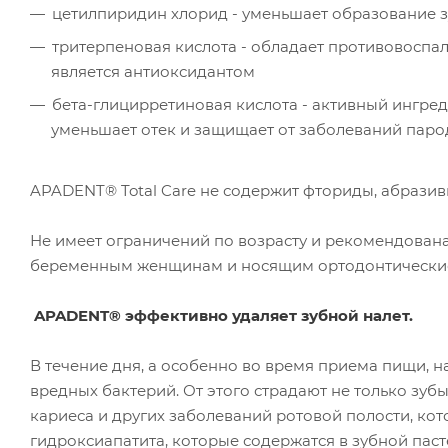
цетилпиридин хлорид - уменьшает образование з
тритерпеновая кислота - обладает противовоспа
является антиоксидантом
бета-глицирретиновая кислота - активный ингред
уменьшает отек и защищает от заболеваний парод
APADENT® Total Care не содержит фториды, абрази
Не имеет ограничений по возрасту и рекомендован
беременным женщинам и носящим ортодонтические
APADENT® эффективно удаляет зубной налет.
В течение дня, а особенно во время приема пищи, н
вредных бактерий. От этого страдают не только зубы
кариеса и других заболеваний ротовой полости, ко
гидроксиапатита, которые содержатся в зубной пас