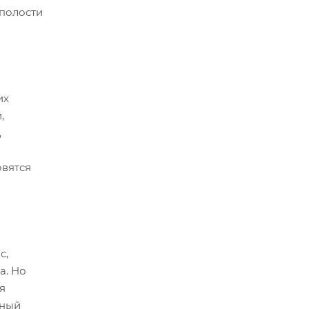
 полости
их
,
,
овятся
с,
а. Но
я
ьный