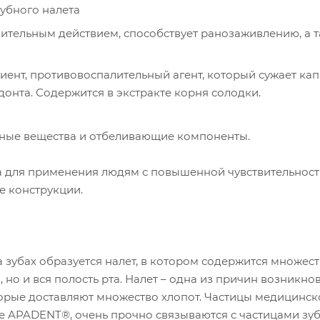
убного налета
лительным действием, способствует ранозаживлению, а 
иент, противовоспалительный агент, который сужает ка
онта. Содержится в экстракте корня солодки.
вные вещества и отбеливающие компоненты.
а для применения людям с повышенной чувствительност
 конструкции.
а зубах образуется налет, в котором содержится множес
, но и вся полость рта. Налет – одна из причин возникно
торые доставляют множество хлопот. Частицы медицинск
те APADENT®, очень прочно связываются с частицами зу