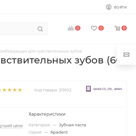
ВОЙТИ
0
0
0
ломбирующая для чувствительных зубов
вствительных зубов (60
Код товара:
219102
Характеристики
Категория
—
Зубная паста
лучшей цены
Серия
—
Apadent