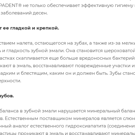
APADENT® не только обеспечивает эффективную гигиену
 заболеваний десен.
 ее гладкой и крепкой.
твием налета, остающегося на зубах, а также из-за мелк
и гладкость зубной эмали. Она становится шероховатой
астках скапливается еще больше вредоносных бактерий
ают в эмаль, восстанавливают поврежденные участки и
адким и блестящим, каким он и должен быть. Зубы стан
ерхности.
убов.
баланса в зубной эмали нарушается минеральный балан
в. Естественным поставщиком минералов является слюн
енный аналог естественного гидроксиапатита (соединени
о частицы проникают в эмаль и восстанавливают минерал