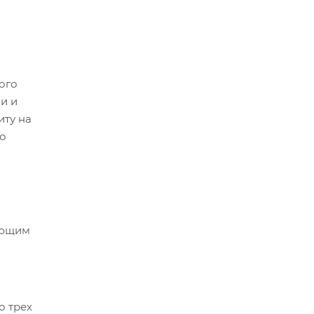
ого
и и
иту на
ко
ующим
о трех