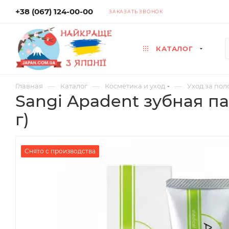
+38 (067) 124-00-00
ЗАКАЗАТЬ ЗВОНОК
КАТАЛОГ
—
—
—
Главная
Каталог
Косметика и уход
Уход за пол
Sangi Apadent зубная п
г)
Cнято с производства