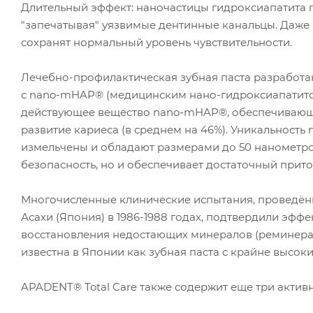
Длительный эффект: наночастицы гидроксиапатита п
"запечатывая" уязвимые дентинные канальцы. Даже 
сохранят нормальный уровень чувствительности.
Лечебно-профилактическая зубная паста разработан
с nano-mHAP® (медицинским нано-гидроксиапатитом
действующее вещество nano-mHAP®, обеспечивающе
развитие кариеса (в среднем на 46%). Уникальность
измельчены и обладают размерами до 50 нанометров
безопасность, но и обеспечивает достаточный прит
Многочисленные клинические испытания, проведён
Асахи (Япония) в 1986-1988 годах, подтвердили эфф
восстановления недостающих минералов (реминерал
известна в Японии как зубная паста с крайне высо
APADENT® Total Care также содержит еще три актив