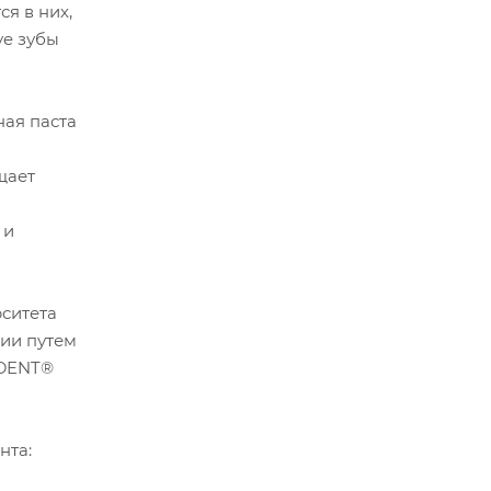
я в них,
ve зубы
ная паста
щает
 и
ситета
дии путем
ADENT®
нта: