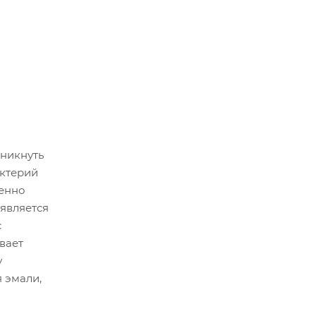
оникнуть
актерий
ленно
 является
с
вает
у
 эмали,