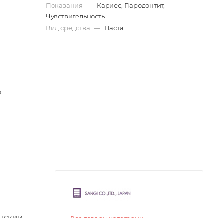
Показания
—
Кариес, Пародонтит,
Чувствительность
Вид средства
—
Паста
0
инским
Все товары категории