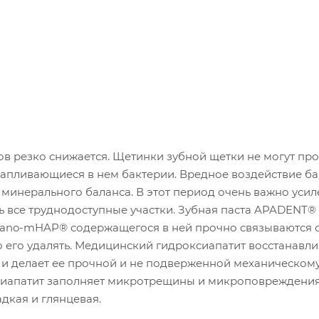
ов резко снижается. Щетинки зубной щетки не могут пр
 скапливающиеся в нем бактерии. Вредное воздействие б
минерального баланса. В этот период очень важно уси
ь все труднодоступные участки. Зубная паста APADENT®
nano-mHAP® содержащегося в ней прочно связываются 
о его удалять. Медицинский гидроксиапатит восстанавли
 и делает ее прочной и не подверженной механическом
сиапатит заполняет микротрещины и микроповреждения
дкая и глянцевая.