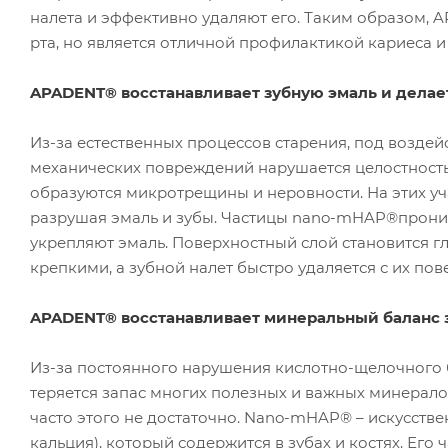
налета и эффективно удаляют его. Таким образом, 
рта, но является отличной профилактикой кариеса и
APADENT® восстанавливает зубную эмаль и делает
Из-за естественных процессов старения, под воздейс
механических повреждений нарушается целостность 
образуются микротрещины и неровности. На этих уч
разрушая эмаль и зубы. Частицы nano-mHAP®проник
укрепляют эмаль. Поверхностный слой становится гл
крепкими, а зубной налет быстро удаляется с их пов
APADENT® восстанавливает минеральный баланс з
Из-за постоянного нарушения кислотно-щелочного 
теряется запас многих полезных и важных минерало
часто этого не достаточно. Nano-mHAP® – искусств
кальция), который содержится в зубах и костях. Ег