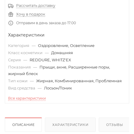
Рассчитать доставку
Хочу в подарок
Отправим в день заказа до 17.00
Характеристики
Категория
—
Оздоровление, Осветление
Класс косметики
—
Домашняя
Серия
—
REDDURE, WHITZ'EX
Показания
—
Прыщи, акне, Расширенные поры,
жирный блеск
Тип кожи
—
Жирная, Комбинированная, Проблемная
Вид средства
—
Лосьон/Тоник
Все характеристики
ОПИСАНИЕ
ХАРАКТЕРИСТИКИ
ОТЗЫВЫ