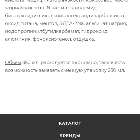
жирная кислота, N-метилэтаноламид,
бисэтоксидигликольциклогександикарбоксилат,
оксид титана, ментол, ЭДТА-2Na, альгинат натрия,
йодопропинилбутилкарбамат, гидроксид
алюминия, феноксиэтанол, отдушка.
Обьем
350 мл, расходуется экономно, также есть
возможность заказать сменную упаковку 250 мл.
КАТАЛОГ
БРЕНДЫ