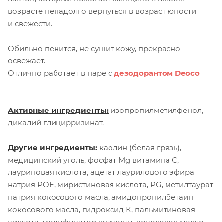
возрасте ненадолго вернуться в возраст юности
и свежести.
Обильно пенится, не сушит кожу, прекрасно
освежает.
Отлично работает в паре с
дезодорантом Deoco
Активные ингредиенты:
изопропилметилфенол,
дикалий глицирризинат.
Другие ингредиенты:
каолин (белая грязь),
медицинский уголь, фосфат Mg витамина С,
лауриновая кислота, ацетат лаурилового эфира
натрия POE, миристиновая кислота, PG, метилтаурат
натрия кокосового масла, амидопропилбетаин
кокосового масла, гидроксид К, пальмитиновая
кислота, модификатор вязкости, кокосовое масло,