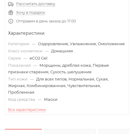
Рассчитать доставку
Хочу в подарок
Отправим в день заказа до 17.00
Характеристики
Категория
—
Оздоровление, Увлажнение, Омоложение
Класс косметики
—
Домашняя
Серия
—
eCO2 Gel
Показания
—
Морщины, дряблая кожа, Первые
признаки старения, Сухость, шелушение
Тип кожи
—
Для всех типов, Нормальная, Сухая,
Жирная, Комбинированная, Чувствительная,
Проблемная
Вид средства
—
Маски
Все характеристики