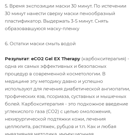
5. Время экспозиции маски 30 минут. По истечении
30 минут нанести сверху маски пенообразный
пластификатор. Выдержать 3-5 минут. Снять
образовавшуюся маску-пленку
6. Остатки маски смыть водой
Результат
:
eCO2 Gel EX Therapy
(карбокситерапия) -
одна их самых эффективных и безопасных
процедур в современной косметологии. В
медицине эту методику давно и успешно
используют для лечения диабетической ангиопатии,
трофических язв, псориаза, суставных и мышечных
болей. Карбокситерапия - это подкожное введение
углекислого газа (СО2) с целью омоложения,
нехирургической подтяжки кожи, лечения
целлюлита, растяжек, рубцов и т.п. Как и любая
инвазивная методика, инъекционная