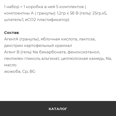
1 набор = 1 коробка в ней 5 комплектов (
компоентны А ( гранулы): 1.2гр х 5б В (гель): 25гр.х5,
шпатель:1, eCO2 пластификатор)
Состав
:
АгентA (гранулы), яблочная кислота, лактоза,
декстрин картофельный крахмал
Агент B (гель) Na бикарбоната, феноксиэтанол,
пентилен гликоль альгинат, целлюлозная камедь, Na,
масло
жожоба, Ср, BG
КАТАЛОГ