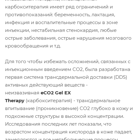
карбокситерапия имеет ряд ограничений и
противопоказаний: беременность, лактация,
инфекция и воспалительные процессы в зоне
инъекции, нестабильная стенокардия, любые
острые заболевания, острые нарушения мозгового
кровообращения и т.д.
Для того чтобы избежать осложнений, связанных с
инъекционным введением СО2, была разработана
первая система трансдермальной доставки (DDS)
активных действующий веществ -
неизвазивная
eCO2 Gel EX
Therapy
(карбокситерапия) - трансдермальное
впитывание (проникновение) CO2 глубоко в кожу и
подкожные структуры в высокой концентрации.
Исследования последних лет показали, что
возрастом концентрация кислорода в коже падает,
замедляются и все метаболические процессы,