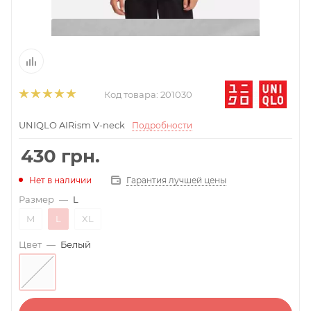
Код товара:
201030
UNIQLO AIRism V-neck
Подробности
430
грн.
Гарантия лучшей цены
Нет в наличии
Размер
—
L
M
L
XL
Цвет
—
Белый