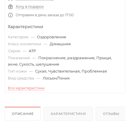
Хочу в подарок
Отправим в день заказа до 17.00
Характеристики
Категория
—
Оздоровление
Класс косметики
—
Домашняя
Серия
—
ATP
Показания
—
Покраснение, раздражение, Прыщи,
акне, Сухость, шелушение
Тип кожи
—
Сухая, Чувствительная, Проблемная
Вид средства
—
Лосьон/Тоник
Все характеристики
ОПИСАНИЕ
ХАРАКТЕРИСТИКИ
ОТЗЫВЫ