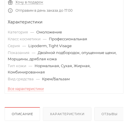
Хочу в подарок
Отправим в день заказа до 17.00
Характеристики
Категория
—
Омоложение
Класс косметики
—
Профессиональная
Серия
—
Lipoderm, Tight Visage
Показания
—
Двойной подбородок, опущенные щеки,
Морщины, дряблая кожа
Тип кожи
—
Нормальная, Сухая, Жирная,
Комбинированная
Вид средства
—
Крем/Бальзам
Все характеристики
ОПИСАНИЕ
ХАРАКТЕРИСТИКИ
ОТЗЫВЫ